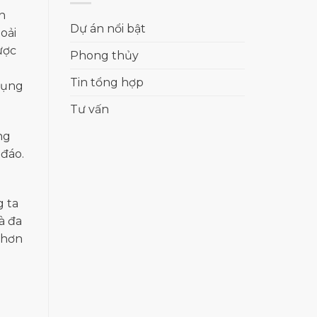
n
Dự án nổi bật
oải
ược
Phong thủy
Tin tổng hợp
dụng
Tư vấn
ng
 đáo.
g ta
và đa
 hơn