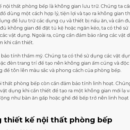
ế nội thất phòng bếp là không gian lưu trữ. Chúng ta cầ
ồ dùng một cách hợp lý, tiện lợi và tạo ra không gian th
dụng để lưu trữ các dụng cụ và thiết bị nấu ăn, và cần đ
 đủ không gian để đặt tủ kệ hoặc ngăn kéo, ta có thể sử
 các vật dụng. Ngoài ra, cũng cần đảm bảo rằng các vật 
 khi cần thiết.
 bảo tính thẩm mỹ. Chúng ta có thể sử dụng các vật dụ
oặc đèn trang trí để tạo nên không gian ấm cúng và độc
g để tôn lên màu sắc và phong cách của phòng bếp.
nội thất phòng bếp còn cần đảm bảo tính linh hoạt. Chún
và vật dụng khi cần thiết để tạo ra một không gian mới lạ 
 động như bàn ăn gấp hoặc ghế để bếp trở nên linh hoạt
g thiết kế nội thất phòng bếp