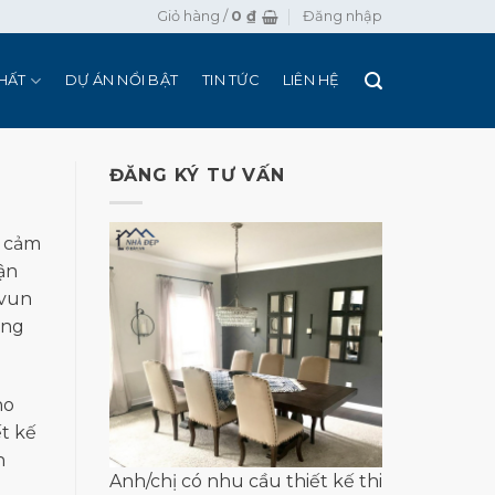
Giỏ hàng /
0
₫
Đăng nhập
HẤT
DỰ ÁN NỔI BẬT
TIN TỨC
LIÊN HỆ
ĐĂNG KÝ TƯ VẤN
n cảm
ận
 vun
ớng
ho
ết kế
n
Anh/chị có nhu cầu thiết kế thi