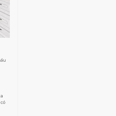
nấu
n
ta
 có