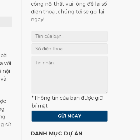
công nội thất vui lòng để lại số
điện thoại, chúng tối sẽ gọi lại
ngay!
oài
a với
 nội
 và
*Thông tin của bạn được giữ
ược
bí mật
ng
áng
ng sử
DANH MỤC DỰ ÁN