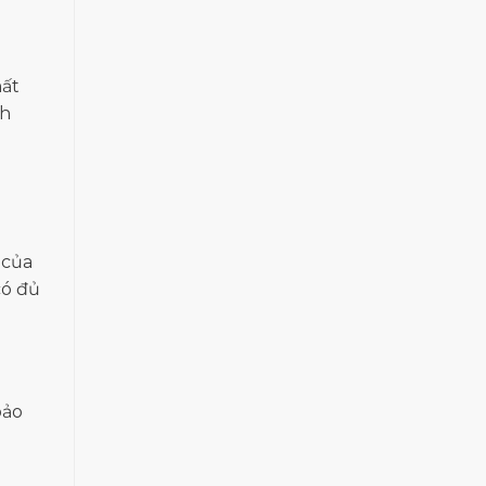
hất
ch
ù
 của
có đủ
bảo