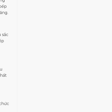
ong
 bếp
ăng.
 sắc
ếp
ệu
chất
 chức