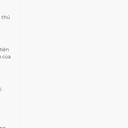
à thú
tiện
n của
ị