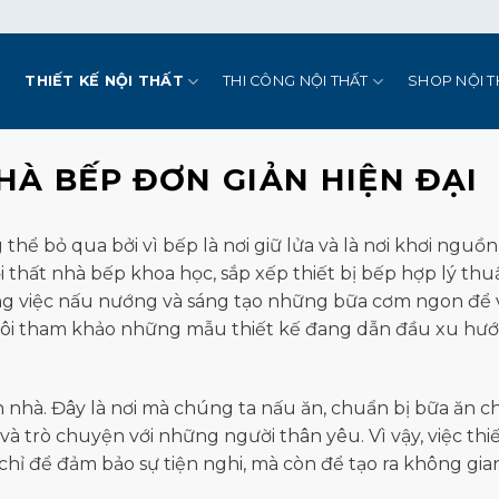
Ủ
THIẾT KẾ NỘI THẤT
THI CÔNG NỘI THẤT
SHOP NỘI T
HÀ BẾP ĐƠN GIẢN HIỆN ĐẠI
 thể bỏ qua bởi vì bếp là nơi giữ lửa và là nơi khơi nguồ
i thất nhà bếp khoa học, sắp xếp thiết bị bếp hợp lý thu
ông việc nấu nướng và sáng tạo những bữa cơm ngon để
tôi tham khảo những mẫu thiết kế đang dẫn đầu xu hư
 nhà. Đây là nơi mà chúng ta nấu ăn, chuẩn bị bữa ăn c
à trò chuyện với những người thân yêu. Vì vậy, việc thi
hỉ để đảm bảo sự tiện nghi, mà còn để tạo ra không gia