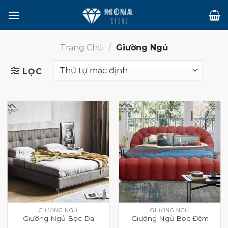
Skip
to
content
Trang Chủ
/
Giường Ngủ
LỌC
GIƯỜNG NGỦ
GIƯỜNG NGỦ
Giường Ngủ Bọc Da
Giường Ngủ Bọc Đệm