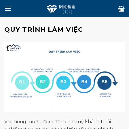
Skip
to
content
QUY TRÌNH LÀM VIỆC
Với mong muốn đem đến cho quý khách 1 trải
nghiệm dịch vụ chuyên nghiệp, rõ ràng, nhanh