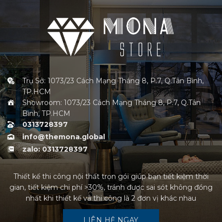
Trụ Sở: 1073/23 Cách Mạng Tháng 8, P.7, Q.Tân Bình,
TP.HCM
Showroom: 1073/23 Cách Mạng Tháng 8, P.7, Q.Tân
Bình, TP.HCM
0313728397
info@themona.global
zalo: 0313728397
Thiết kế thi công nội thất trọn gói giúp bạn tiết kiệm thời
gian, tiết kiệm chi phí >30%, tránh được sai sót không đồng
nhất khi thiết kế và thi công là 2 đơn vị khác nhau
LIÊN HỆ NGAY